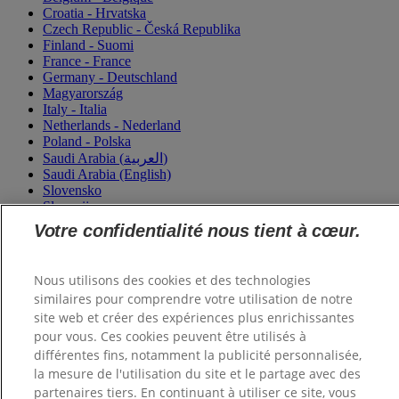
Croatia - Hrvatska
Czech Republic - Česká Republika
Finland - Suomi
France - France
Germany - Deutschland
Magyarország
Italy - Italia
Netherlands - Nederland
Poland - Polska
Saudi Arabia (العربية)
Saudi Arabia (English)
Slovensko
Slovenija
Switzerland (Schweiz)
Votre confidentialité nous tient à cœur.
Switzerland (Suisse)
Turkey - Türkiye
Ukraine - Україна
Nous utilisons des cookies et des technologies
similaires pour comprendre votre utilisation de notre
site web et créer des expériences plus enrichissantes
pour vous. Ces cookies peuvent être utilisés à
différentes fins, notamment la publicité personnalisée,
la mesure de l'utilisation du site et le partage avec des
partenaires tiers. En continuant à utiliser ce site, vous