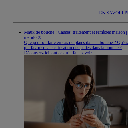
EN SAVOIR 
Maux de bouche : Causes, traitement et remèdes maison |
meridol®
Que peut-on faire en cas de plaies dans la bouche ? Qu’es
qui favorise la cicatrisation des plaies dans la bouche ?
Découvrez ici tout ce qu’il faut savoir.