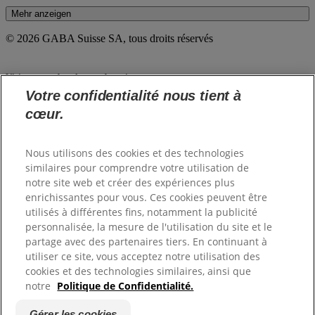
Mehr anzeigen
© 2026 GABA Suisse SA, tous droits réservés
Visitez nous dans le monde entier
Votre confidentialité nous tient à
cœur.
Austria - Österreich
Belgium - België
Belgium - Belgique
Nous utilisons des cookies et des technologies
Croatia - Hrvatska
Czech Republic - Česká Republika
similaires pour comprendre votre utilisation de
Finland - Suomi
notre site web et créer des expériences plus
France - France
enrichissantes pour vous. Ces cookies peuvent être
Germany - Deutschland
utilisés à différentes fins, notamment la publicité
Magyarország
personnalisée, la mesure de l'utilisation du site et le
Italy - Italia
partage avec des partenaires tiers. En continuant à
Netherlands - Nederland
Poland - Polska
utiliser ce site, vous acceptez notre utilisation des
Saudi Arabia (العربية)
cookies et des technologies similaires, ainsi que
Saudi Arabia (English)
notre
Politique de Confidentialité.
Slovensko
Slovenija
Gérer les cookies