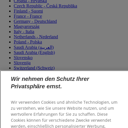
Croatia - Hrvatska
Czech Republic - Česká Republika
Finland - Suomi
France - France
Germany - Deutschland
Magyarország
Italy - Italia
Netherlands - Nederland
Poland - Polska
Saudi Arabia (العربية)
Saudi Arabia (English)
Slovensko
Slovenija
Switzerland (Schweiz)
Switzerland (Suisse)
Turkey - Türkiye
Wir nehmen den Schutz Ihrer
Ukraine - Україна
Privatsphäre ernst.
Wir verwenden Cookies und ähnliche Technologien, um
zu verstehen, wie Sie unsere Website nutzen, und um
wertvollere Erfahrungen für Sie zu schaffen. Diese
Cookies können für verschiedene Zwecke verwendet
werden, einschließlich personalisierter Werbung,