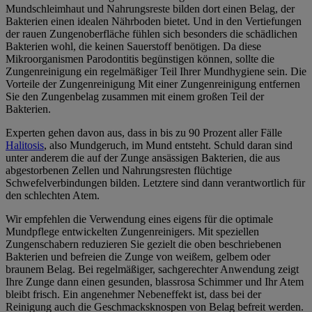
Mundschleimhaut und Nahrungsreste bilden dort einen Belag, der
Bakterien einen idealen Nährboden bietet. Und in den Vertiefungen
der rauen Zungenoberfläche fühlen sich besonders die schädlichen
Bakterien wohl, die keinen Sauerstoff benötigen. Da diese
Mikroorganismen Parodontitis begünstigen können, sollte die
Zungenreinigung ein regelmäßiger Teil Ihrer Mundhygiene sein. Die
Vorteile der Zungenreinigung Mit einer Zungenreinigung entfernen
Sie den Zungenbelag zusammen mit einem großen Teil der
Bakterien.
Experten gehen davon aus, dass in bis zu 90 Prozent aller Fälle
Halitosis
, also Mundgeruch, im Mund entsteht. Schuld daran sind
unter anderem die auf der Zunge ansässigen Bakterien, die aus
abgestorbenen Zellen und Nahrungsresten flüchtige
Schwefelverbindungen bilden. Letztere sind dann verantwortlich für
den schlechten Atem.
Wir empfehlen die Verwendung eines eigens für die optimale
Mundpflege entwickelten Zungenreinigers. Mit speziellen
Zungenschabern reduzieren Sie gezielt die oben beschriebenen
Bakterien und befreien die Zunge von weißem, gelbem oder
braunem Belag. Bei regelmäßiger, sachgerechter Anwendung zeigt
Ihre Zunge dann einen gesunden, blassrosa Schimmer und Ihr Atem
bleibt frisch. Ein angenehmer Nebeneffekt ist, dass bei der
Reinigung auch die Geschmacksknospen von Belag befreit werden.