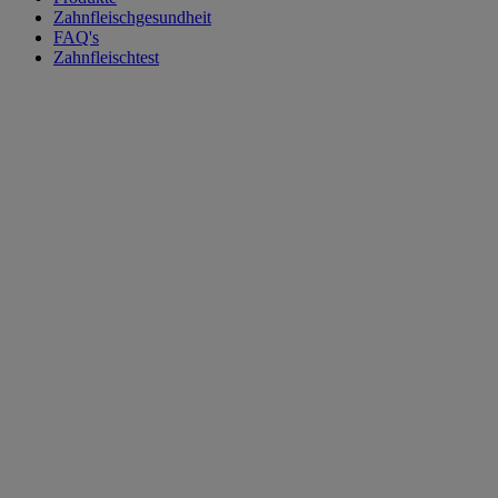
Zahnfleischgesundheit
FAQ's
Zahnfleischtest
Alle Produkte
Vorige
Weiter