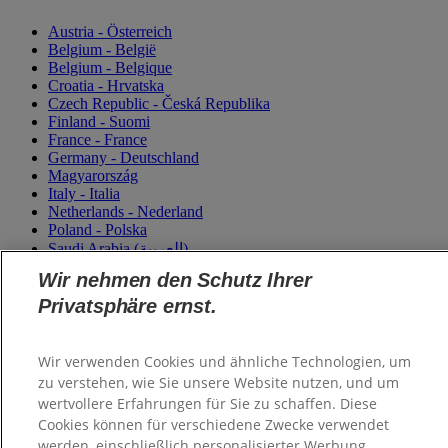
Austria - Österreich
Belgium - België
Belgium - Belgique
Croatia - Hrvatska
Czech Republic - Česká Republika
Finland - Suomi
France - France
Germany - Deutschland
Magyarország
Italy - Italia
Netherlands - Nederland
Poland - Polska
Saudi Arabia (العربية)
Saudi Arabia (English)
Wir nehmen den Schutz Ihrer
Slovensko
Slovenija
Privatsphäre ernst.
Switzerland (Schweiz)
Switzerland (Suisse)
Turkey - Türkiye
Wir verwenden Cookies und ähnliche Technologien, um
Ukraine - Україна
zu verstehen, wie Sie unsere Website nutzen, und um
wertvollere Erfahrungen für Sie zu schaffen. Diese
Cookies können für verschiedene Zwecke verwendet
werden, einschließlich personalisierter Werbung,