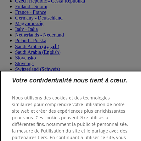
Czech Republic - Česká Republika
Finland - Suomi
France - France
Germany - Deutschland
Magyarország
Italy - Italia
Netherlands - Nederland
Poland - Polska
Saudi Arabia (العربية)
Saudi Arabia (English)
Slovensko
Slovenija
Switzerland (Schweiz)
Switzerland (Suisse)
Votre confidentialité nous tient à cœur.
Turkey - Türkiye
Ukraine - Україна
Nous utilisons des cookies et des technologies
similaires pour comprendre votre utilisation de notre
site web et créer des expériences plus enrichissantes
pour vous. Ces cookies peuvent être utilisés à
différentes fins, notamment la publicité personnalisée,
la mesure de l'utilisation du site et le partage avec des
partenaires tiers. En continuant à utiliser ce site, vous