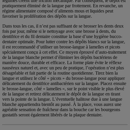
légumes créent une friction mécanique. Par conséquent, le dépôt est
pratiquement éliminé de la langue par frottement. En revanche, un
régime alimentaire composé d’aliments mous et liquides peut
favoriser la prolifération des dépôts sur la langue.
Dans tous les cas, il n’est pas suffisant de se brosser les dents deux
fois par jour, même si le nettoyage avec une brosse à dents, du
dentifrice et du fil dentaire constitue la base d’une hygiène bucco-
dentaire optimale. Pour lutter contre les dépôts blancs sur la langue,
il est recommandé d’utiliser un brosse-langue à lamelles et picots
spécialement conçu à cet effet. Ce moyen éprouvé d’auto-traitement
de la langue blanche permet d’éliminer les dépôts bactériens de
manière douce, durable et efficace. La forme plate évite le réflexe
nauséeux naturel et, avec un peu de pratique, l’opération n’est plus
désagréable et fait partie de la routine quotidienne. Tirez bien la
langue et utilisez le côté « picots » du brosse-langue pour appliquer
délicatement du dentifrice antibactérien sur la langue. Placez ensuite
le brosse-langue, côté « lamelles », sur le point visible le plus élevé
de la langue et retirez délicatement le dépôt de la langue en tirant
vers la pointe de la langue. L’éventuelle halitose due à une langue
blanche appartiendra bientôt au passé. À la place, vous aurez une
agréable sensation de fraîcheur dans la bouche car les bourgeons
gustatifs seront également libérés de la plaque dentaire.