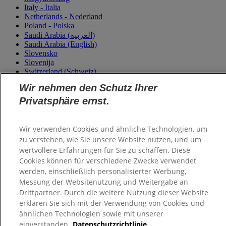
Italy - Italia
Netherlands - Nederland
Poland - Polska
Saudi Arabia (العربية)
Saudi Arabia (English)
Slovensko
Slovenija
Switzerland (Schweiz)
Switzerland (Suisse)
Wir nehmen den Schutz Ihrer
Turkey - Türkiye
Ukraine - Україна
Privatsphäre ernst.
Wir verwenden Cookies und ähnliche Technologien, um
zu verstehen, wie Sie unsere Website nutzen, und um
wertvollere Erfahrungen für Sie zu schaffen. Diese
Cookies können für verschiedene Zwecke verwendet
werden, einschließlich personalisierter Werbung,
Messung der Websitenutzung und Weitergabe an
Drittpartner. Durch die weitere Nutzung dieser Website
erklären Sie sich mit der Verwendung von Cookies und
ähnlichen Technologien sowie mit unserer
einverstanden.
Datenschutzrichtlinie.