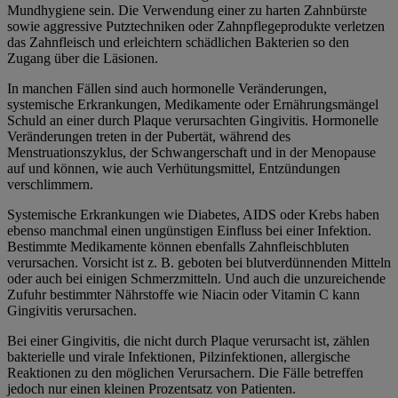
Mundhygiene
sein. Die Verwendung einer zu harten Zahnbürste
sowie aggressive Putztechniken oder Zahnpflegeprodukte verletzen
das Zahnfleisch und erleichtern schädlichen Bakterien so den
Zugang über die Läsionen.
In manchen Fällen sind auch
hormonelle Veränderungen
,
systemische Erkrankungen, Medikamente oder Ernährungsmängel
Schuld an einer durch Plaque verursachten Gingivitis. Hormonelle
Veränderungen treten in der Pubertät, während des
Menstruationszyklus, der Schwangerschaft und in der Menopause
auf und können, wie auch Verhütungsmittel, Entzündungen
verschlimmern.
Systemische Erkrankungen
wie Diabetes, AIDS oder Krebs haben
ebenso manchmal einen ungünstigen Einfluss bei einer Infektion.
Bestimmte
Medikamente
können ebenfalls Zahnfleischbluten
verursachen. Vorsicht ist z. B. geboten bei blutverdünnenden Mitteln
oder auch bei einigen Schmerzmitteln. Und auch die unzureichende
Zufuhr bestimmter
Nährstoffe
wie Niacin oder Vitamin C kann
Gingivitis verursachen.
Bei einer Gingivitis, die nicht durch Plaque verursacht ist, zählen
bakterielle und virale Infektionen, Pilzinfektionen, allergische
Reaktionen zu den möglichen Verursachern. Die Fälle betreffen
jedoch nur einen kleinen Prozentsatz von Patienten.