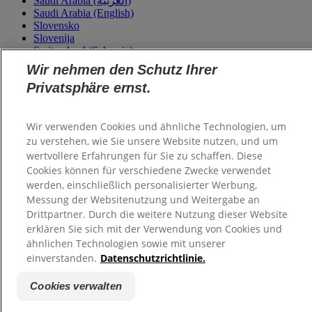
Saudi Arabia (العربية)
Saudi Arabia (English)
Slovensko
Slovenija
Switzerland (Schweiz)
Switzerland (Suisse)
Wir nehmen den Schutz Ihrer
Turkey - Türkiye
Privatsphäre ernst.
Ukraine - Україна
Wir verwenden Cookies und ähnliche Technologien, um
zu verstehen, wie Sie unsere Website nutzen, und um
wertvollere Erfahrungen für Sie zu schaffen. Diese
Cookies können für verschiedene Zwecke verwendet
werden, einschließlich personalisierter Werbung,
Messung der Websitenutzung und Weitergabe an
Drittpartner. Durch die weitere Nutzung dieser Website
erklären Sie sich mit der Verwendung von Cookies und
ähnlichen Technologien sowie mit unserer
einverstanden.
Datenschutzrichtlinie.
Cookies verwalten