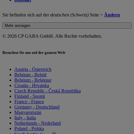
Sie befinden sich auf der
deutschen (Schweiz)
Seite >
Ändern
Mehr anzeigen
© 2026 CP GABA GmbH. Alle Rechte vorbehalten.
Besuchen Sie uns auf der ganzen Welt
Austria - Österreich
Belgium - België
Belgium - Belgique
Croatia - Hrvatska
Czech Republic - Česká Republika
Finland - Suomi
France - France
Germany - Deutschland
Magyarország
Italy - Italia
Netherlands - Nederland
Poland - Polska