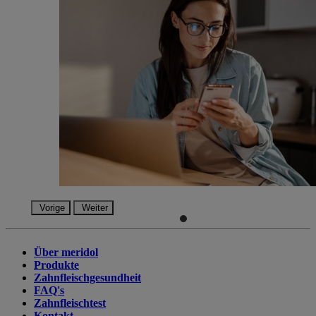
Vorige
Weiter
Über meridol
Produkte
Zahnfleischgesundheit
FAQ's
Zahnfleischtest
Kontakt