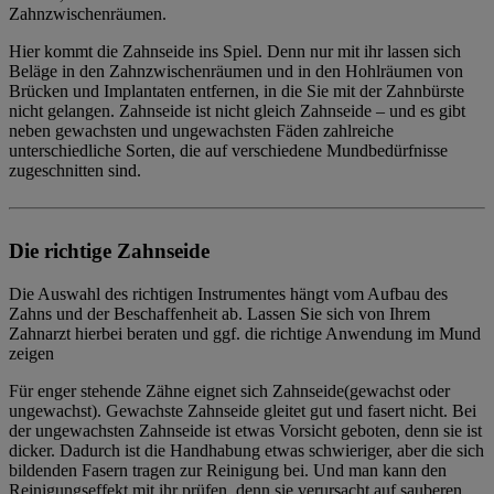
Zahnzwischenräumen.
Hier kommt die Zahnseide ins Spiel. Denn nur mit ihr lassen sich
Beläge in den Zahnzwischenräumen und in den Hohlräumen von
Brücken und Implantaten entfernen, in die Sie mit der Zahnbürste
nicht gelangen. Zahnseide ist nicht gleich Zahnseide – und es gibt
neben gewachsten und ungewachsten Fäden zahlreiche
unterschiedliche Sorten, die auf verschiedene Mundbedürfnisse
zugeschnitten sind.
Die richtige Zahnseide
Die Auswahl des richtigen Instrumentes hängt vom Aufbau des
Zahns und der Beschaffenheit ab. Lassen Sie sich von Ihrem
Zahnarzt hierbei beraten und ggf. die richtige Anwendung im Mund
zeigen
Für
enger stehende Zähne eignet sich Zahnseide
(gewachst oder
ungewachst). Gewachste Zahnseide gleitet gut und fasert nicht. Bei
der ungewachsten Zahnseide ist etwas Vorsicht geboten, denn sie ist
dicker. Dadurch ist die Handhabung etwas schwieriger, aber die sich
bildenden Fasern tragen zur Reinigung bei. Und man kann den
Reinigungseffekt mit ihr prüfen, denn sie verursacht auf sauberen