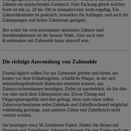
Zähnen ein quietschendes Geräusch. Eine Packung gleich welcher
Sorte ist mit ca. 20 bis 100 m normalerweise recht ergiebig. Ein
Zahnseidenhalter ist praktisch, besonders für Anfänger, und auch für
Zahnspangen und festen Zahnersatz geeignet.
Bei
weiter bis weit auseinander stehenden Zähnen sind
Interdentalbürsten oft die bessere Wahl
. Aber auch eine
Kombination mit Zahnseide
kann sinnvoll sein.
Die richtige Anwendung von Zahnseide
Einmal täglich sollten Sie zur Zahnseide greifen und damit, am
besten vor dem Schlafengehen, schädliche Plaque, in der sich
entzündungsfördernde Bakterien einnisten können, aus
Zahnzwischenräumen beseitigen. Dabei ist unerheblich, ob Sie dies
vor oder nach dem Zähneputzen tun. Etwas Übung und
Fingerspitzengefühl sind hier gefragt, denn zum einen sollen
Zahnzwischenräume nebst Zahnhals und Zahnfleischrand möglichst
vollständig gereinigt, zum anderen Zähne und Zahnfleisch nicht
verletzt werden.
Sie benötigen etwa 50 Zentimeter Faden. Halten Sie diesen mit
Daumen und Zeigefinger. Alternativ können Sie den Faden auch um